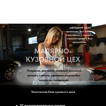
«АВТОЦЕНТР 2000»
предлагает Вам быстро,
качественно и недорого
отремонтировать Ваш
автомобиль.
МАЛЯРНО-
КУЗОВНОЙ ЦЕХ
Покраска, рихтовка, сложный кузовной
ремонт, стапель, удаление вмятин без
покраски, полировка.
Техническая база кузовного цеха
10 подготовительных постов