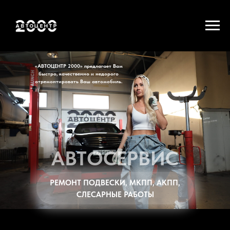
«АВТОЦЕНТР 2000»
предлагает Вам
быстро, качественно и недорого
отремонтировать Ваш автомобиль.
АВТОСЕРВИС
РЕМОНТ ПОДВЕСКИ, МКПП, АКПП,
СЛЕСАРНЫЕ РАБОТЫ