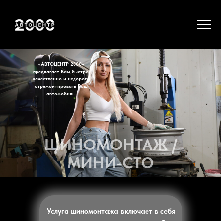
«АВТОЦЕНТР 2000»
предлагает Вам быстро,
качественно и недорого
отремонтировать Ваш
автомобиль.
ШИНОМОНТАЖ /
МИНИ-СТО
Услуга шиномонтажа включает в себя