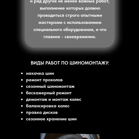
и ряд других не менее важных работ,
выполнение которых должно
проводиться строго опытными
мастерами с использованием
специального оборудования, и что
главное - своевременно.
ВИДЫ РАБОТ ПО ШИНОМОНТАЖУ:
накачка шин
ремонт проколов
сезонный шиномонтаж
бескамерный ремонт
демонтаж и монтаж колес
балансировка колес
правка дисков
сезонное хранение шин